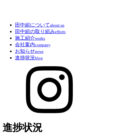
田中組について
about us
田中組の取り組み
efforts
施工紹介
works
会社案内
company
お知らせ
news
進捗状況
blog
進捗状況