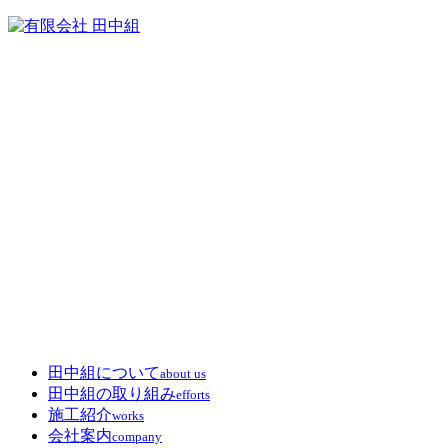
田中組について
about us
田中組の取り組み
efforts
施工紹介
works
会社案内
company