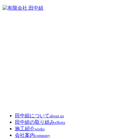
田中組について
about us
田中組の取り組み
efforts
施工紹介
works
会社案内
company