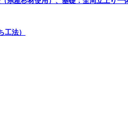
法（県産杉材使用）、基礎：全周立上り一
ち工法）