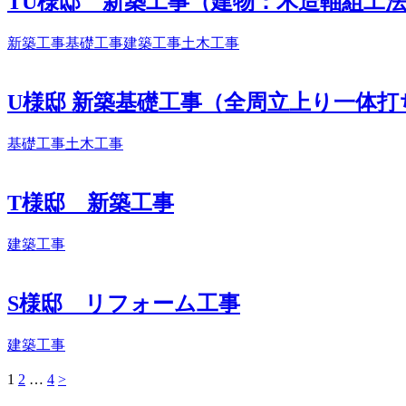
TU様邸 新築工事（建物：木造軸組工
新築工事
基礎工事
建築工事
土木工事
U様邸 新築基礎工事（全周立上り一体打
基礎工事
土木工事
T様邸 新築工事
建築工事
S様邸 リフォーム工事
建築工事
ペ
1
ペ
2
…
ペ
4
>
投
ー
ー
ー