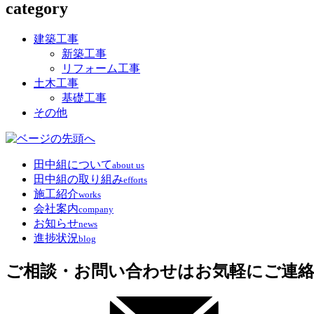
稿
category
ジ
ジ
ジ
の
建築工事
ペ
新築工事
リフォーム工事
ー
土木工事
ジ
基礎工事
その他
送
り
田中組について
about us
田中組の取り組み
efforts
施工紹介
works
会社案内
company
お知らせ
news
進捗状況
blog
ご相談・お問い合わせはお気軽にご連