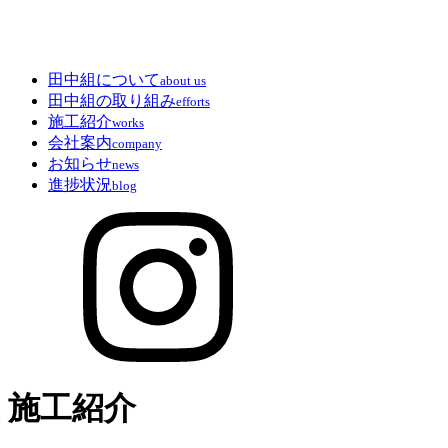
田中組について
about us
田中組の取り組み
efforts
施工紹介
works
会社案内
company
お知らせ
news
進捗状況
blog
施工紹介