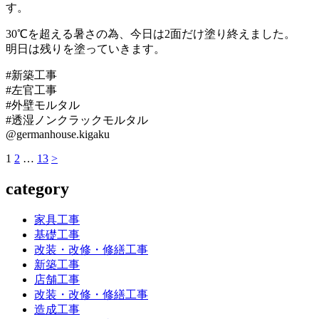
す。
30℃を超える暑さの為、今日は2面だけ塗り終えました。
明日は残りを塗っていきます。
#新築工事
#左官工事
#外壁モルタル
#透湿ノンクラックモルタル
@germanhouse.kigaku
ペ
1
ペ
2
…
ペ
13
>
投
ー
ー
ー
稿
category
ジ
ジ
ジ
の
家具工事
ペ
基礎工事
改装・改修・修繕工事
ー
新築工事
ジ
店舗工事
改装・改修・修繕工事
送
造成工事