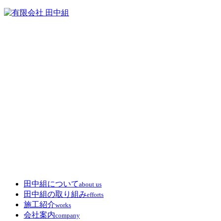
田中組について
about us
田中組の取り組み
efforts
施工紹介
works
会社案内
company