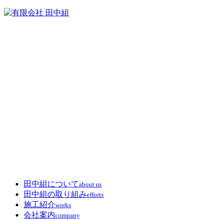
田中組について
about us
田中組の取り組み
efforts
施工紹介
works
会社案内
company