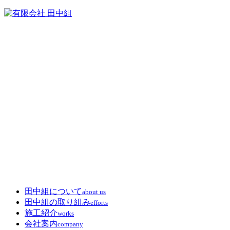
田中組について
about us
田中組の取り組み
efforts
施工紹介
works
会社案内
company