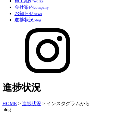
施工紹介
works
会社案内
company
お知らせ
news
進捗状況
blog
進捗状況
HOME
>
進捗状況
>
インスタグラムから
blog