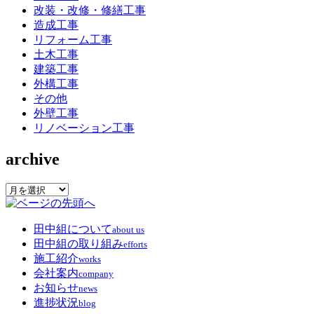
改装・改修・修繕工事
造成工事
リフォーム工事
土木工事
建築工事
外構工事
その他
外壁工事
リノベーション工事
archive
archive
田中組について
about us
田中組の取り組み
efforts
施工紹介
works
会社案内
company
お知らせ
news
進捗状況
blog