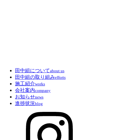
田中組について
about us
田中組の取り組み
efforts
施工紹介
works
会社案内
company
お知らせ
news
進捗状況
blog