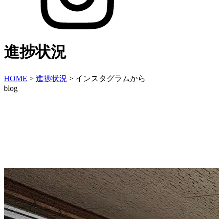
進捗状況
HOME
>
進捗状況
>
インスタグラムから
blog