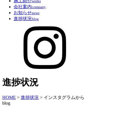
施工紹介
works
会社案内
company
お知らせ
news
進捗状況
blog
進捗状況
HOME
>
進捗状況
>
インスタグラムから
blog