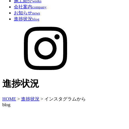
施工紹介
works
会社案内
company
お知らせ
news
進捗状況
blog
進捗状況
HOME
>
進捗状況
>
インスタグラムから
blog