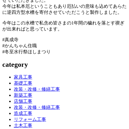
せていただきました。
今年は私本厄ということもあり厄払いの意味も込めてあらた
に逆四方型水槽を寄付させていただこうと製作しました。
今年はこの水槽で私含め皆さまの1年間の穢れを落とす禊ぎ
が出来ればと思っています。
#真成寺
#かんちゃん住職
#冬至水行祭ほしまつり
category
家具工事
基礎工事
改装・改修・修繕工事
新築工事
店舗工事
改装・改修・修繕工事
造成工事
リフォーム工事
土木工事