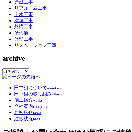
造成工事
リフォーム工事
土木工事
建築工事
外構工事
その他
外壁工事
リノベーション工事
archive
archive
田中組について
about us
田中組の取り組み
efforts
施工紹介
works
会社案内
company
お知らせ
news
進捗状況
blog