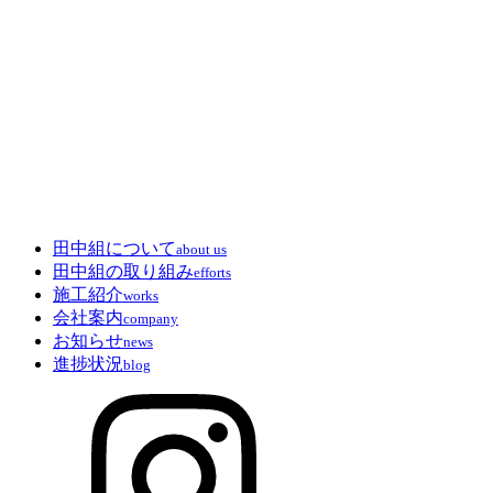
田中組について
about us
田中組の取り組み
efforts
施工紹介
works
会社案内
company
お知らせ
news
進捗状況
blog