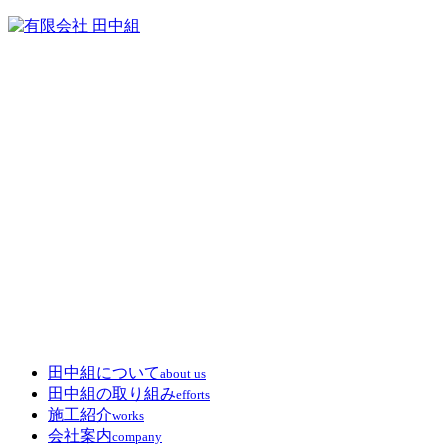
田中組について
about us
田中組の取り組み
efforts
施工紹介
works
会社案内
company