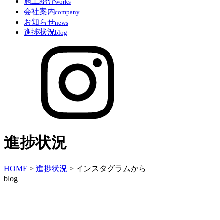
施工紹介
works
会社案内
company
お知らせ
news
進捗状況
blog
進捗状況
HOME
>
進捗状況
>
インスタグラムから
blog