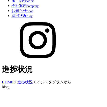
施工紹介
works
会社案内
company
お知らせ
news
進捗状況
blog
進捗状況
HOME
>
進捗状況
>
インスタグラムから
blog