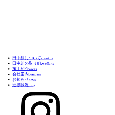
田中組について
about us
田中組の取り組み
efforts
施工紹介
works
会社案内
company
お知らせ
news
進捗状況
blog