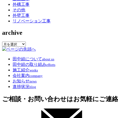
外構工事
その他
外壁工事
リノベーション工事
archive
archive
田中組について
about us
田中組の取り組み
efforts
施工紹介
works
会社案内
company
お知らせ
news
進捗状況
blog
ご相談・お問い合わせはお気軽にご連