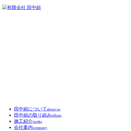
田中組について
about us
田中組の取り組み
efforts
施工紹介
works
会社案内
company