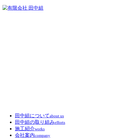
田中組について
about us
田中組の取り組み
efforts
施工紹介
works
会社案内
company