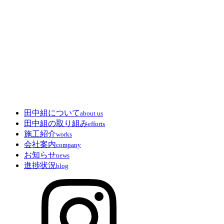
田中組について
about us
田中組の取り組み
efforts
施工紹介
works
会社案内
company
お知らせ
news
進捗状況
blog