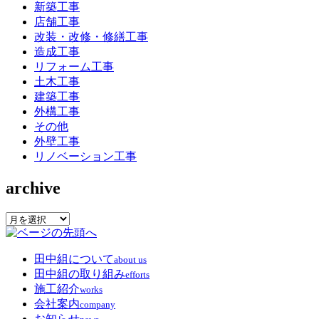
新築工事
店舗工事
改装・改修・修繕工事
造成工事
リフォーム工事
土木工事
建築工事
外構工事
その他
外壁工事
リノベーション工事
archive
archive
田中組について
about us
田中組の取り組み
efforts
施工紹介
works
会社案内
company
お知らせ