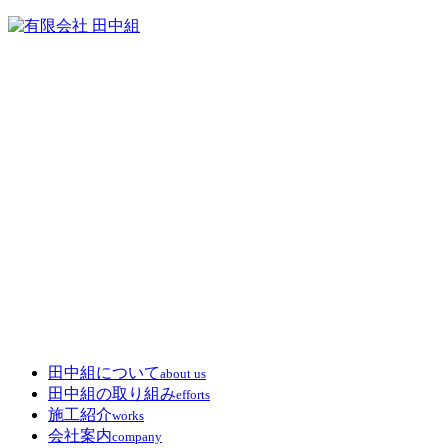
田中組について
about us
田中組の取り組み
efforts
施工紹介
works
会社案内
company