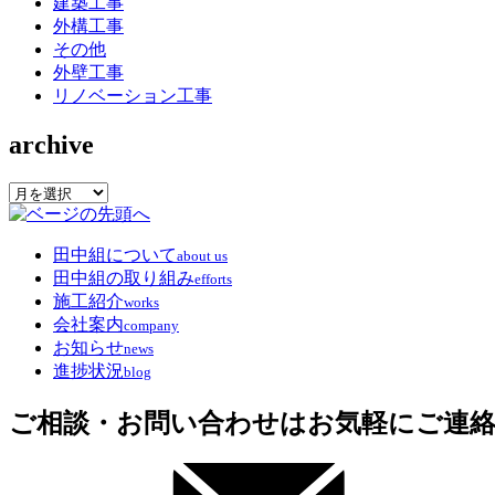
建築工事
外構工事
その他
外壁工事
リノベーション工事
archive
archive
田中組について
about us
田中組の取り組み
efforts
施工紹介
works
会社案内
company
お知らせ
news
進捗状況
blog
ご相談・お問い合わせはお気軽にご連