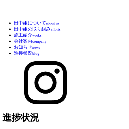
田中組について
about us
田中組の取り組み
efforts
施工紹介
works
会社案内
company
お知らせ
news
進捗状況
blog
進捗状況