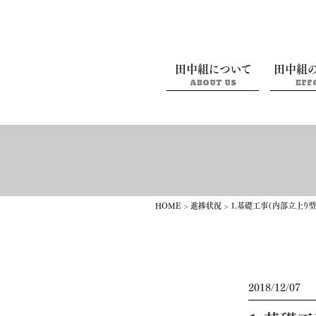
田中組について
田中組
ABOUT US
EFF
HOME
>
進捗状況
>
1.基礎工事（内部立上り
2018/12/07