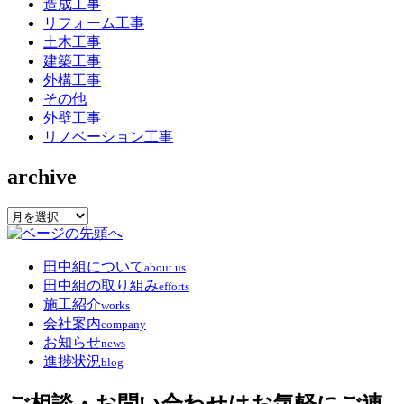
造成工事
リフォーム工事
土木工事
建築工事
外構工事
その他
外壁工事
リノベーション工事
archive
archive
田中組について
about us
田中組の取り組み
efforts
施工紹介
works
会社案内
company
お知らせ
news
進捗状況
blog
ご相談・お問い合わせはお気軽にご連