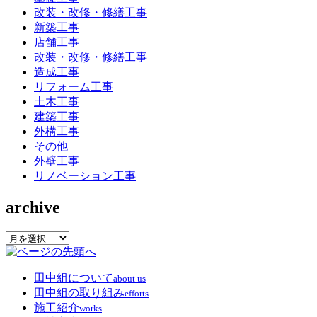
改装・改修・修繕工事
新築工事
店舗工事
改装・改修・修繕工事
造成工事
リフォーム工事
土木工事
建築工事
外構工事
その他
外壁工事
リノベーション工事
archive
archive
田中組について
about us
田中組の取り組み
efforts
施工紹介
works