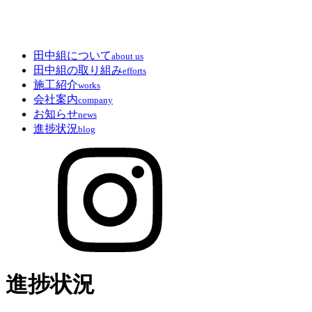
田中組について
about us
田中組の取り組み
efforts
施工紹介
works
会社案内
company
お知らせ
news
進捗状況
blog
進捗状況