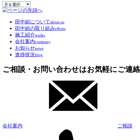
archive
田中組について
about us
田中組の取り組み
efforts
施工紹介
works
会社案内
company
お知らせ
news
進捗状況
blog
ご相談・お問い合わせはお気軽にご連
会社案内
ご相談