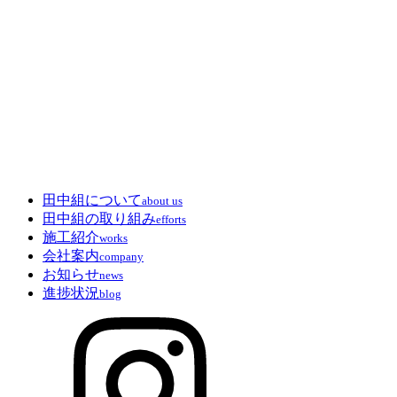
田中組について
about us
田中組の取り組み
efforts
施工紹介
works
会社案内
company
お知らせ
news
進捗状況
blog